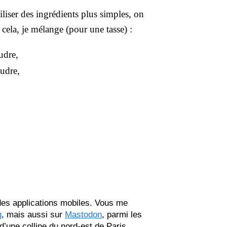
iser des ingrédients plus simples, on
 cela, je mélange (pour une tasse) :
udre,
udre,
 des applications mobiles. Vous me
g
, mais aussi sur
Mastodon
, parmi les
 d’une colline du nord-est de Paris.